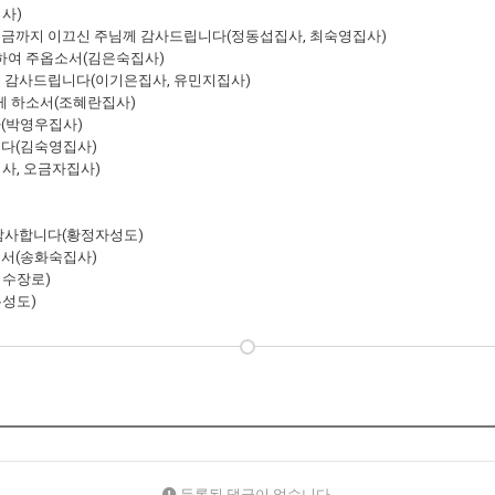
사)
지금까지 이끄신 주님께 감사드립니다(정동섭집사, 최숙영집사)
도하여 주옵소서(김은숙집사)
심 감사드립니다(이기은집사, 유민지집사)
되게 하소서(조혜란집사)
다(박영우집사)
니다(김숙영집사)
사, 오금자집사)
 감사합니다(황정자성도)
소서(송화숙집사)
덕수장로)
은성도)
등록된 댓글이 없습니다.