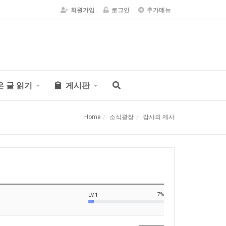
회원가입
로그인
추가메뉴
은 글 읽기
게시판
Home
소식광장
감사의 제사
7%
LV.
1