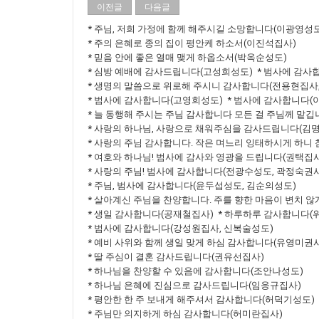
이전글
다음글
* 주님, 저희 가정에 함께 해주시길 소망합니다(이광영성도
* 주의 은혜로 종의 집이 평안케 하소서(이진석집사)
* 믿음 안에 좋은 열매 맺게 하옵소서(박옥순성도)
* 심방 예배에 감사드립니다(고성희성도) * 범사에 감사
* 생명의 말씀으로 위로해 주시니 감사합니다(전용현집사
* 범사에 감사합니다(고영희성도) * 범사에 감사합니다(
* 늘 동행해 주시는 주님 감사합니다 모든 걸 주님께 맡
* 사랑의 하나님, 사랑으로 채워주심을 감사드립니다(김
* 사랑의 주님 감사합니다. 작은 며느리 잉태하시게 하니
* 여호와 하나님! 범사에 감사와 영광을 드립니다(권택집사
* 사랑의 주님! 범사에 감사합니다(전광수성도, 곽정숙권사
* 주님, 범사에 감사합니다(윤두섭성도, 김순의성도)
* 살아계신 주님을 찬양합니다. 주를 향한 마음이 변치 
* 생일 감사합니다(공재철집사) * 하루하루 감사합니다(
* 범사에 감사합니다(강성원집사, 신복술성도)
* 예비 사위와 함께 생일 맞게 하심 감사합니다(유영미권사
* 딸 주심이 결혼 감사드립니다(권유선집사)
* 하나님을 찬양할 수 있음에 감사합니다(조안나성도)
* 하나님 은혜에 진심으로 감사드립니다(임응규집사)
* 평안한 한 주 보내게 해주셔서 감사합니다(허덕기성도)
* 주님만 의지하게 하심 감사합니다(허미란집사)