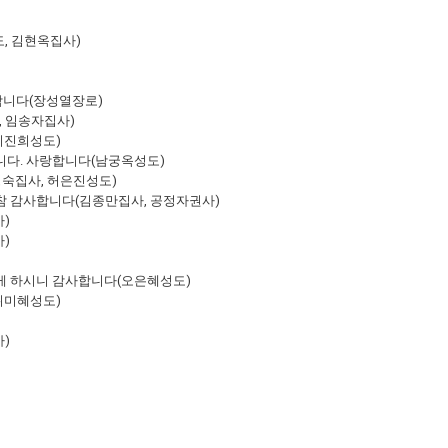
, 김현옥집사)
합니다(장성열장로)
, 임송자집사)
이진희성도)
깁니다. 사랑합니다(남궁옥성도)
명숙집사, 허은진성도)
 참 감사합니다(김종만집사, 공정자권사)
)
)
않게 하시니 감사합니다(오은혜성도)
위미혜성도)
)