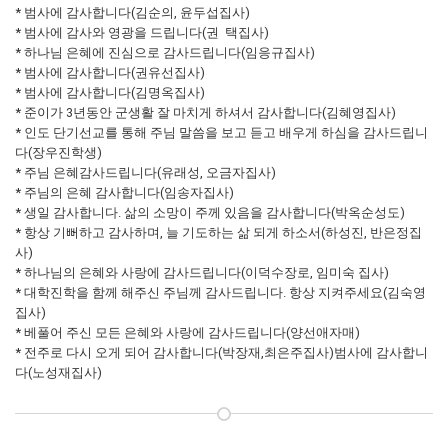
* 범사에 감사합니다(김순의, 윤두섭집사)
* 범사에 감사와 영광을 드립니다(권 택집사)
* 하나님 은혜에 진심으로 감사드립니다(임응규집사)
* 범사에 감사합니다(권유선집사)
* 범사에 감사합니다(김명옥집사)
* 준이가 3년동안 군생활 잘 마치게 하셔서 감사합니다(김혜영집사)
* 인도 단기선교를 통해 주님 말씀을 보고 듣고 배우게 하심을 감사드립니
다(장우진학생)
* 주님 은혜감사드립니다(유래성, 오금자집사)
* 주님의 은혜 감사합니다(임송자집사)
* 생일 감사합니다. 삶의 소망이 주께 있음을 감사합니다(박옥순성도)
* 항상 기뻐하고 감사하며, 늘 기도하는 삶 되게 하소서(하성진, 반은정집
사)
* 하나님의 은혜와 사랑에 감사드립니다(이덕수장로, 임미숙 집사)
* 대학진학을 함께 해주신 주님께 감사드립니다. 항상 지켜주세요(김숙영
집사)
* 베풀어 주신 모든 은혜와 사랑에 감사드립니다(양선애자매)
* 전주로 다시 오게 되어 감사합니다(박장재,최은주집사)범사에 감사합니
다(노성재집사)