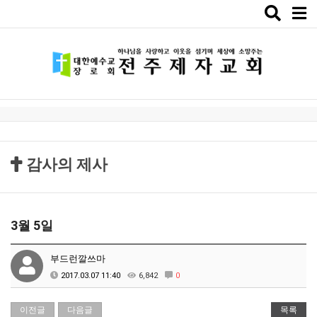
Toggle
naviga
감사의 제사
3월 5일
부드런깔쓰마
2017.03.07 11:40
6,842
0
이전글
다음글
목록