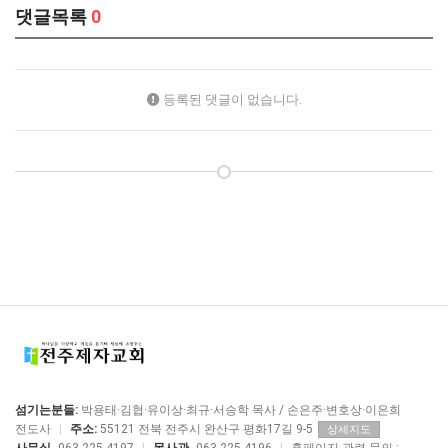
댓글목록
0
등록된 댓글이 없습니다.
섬기는분들:
박용태·김협·유이상·최규·서승학 목사 / 손은주·변호상·이은희
전도사
|
주소:
55121 전북 전주시 완산구 평화17길 9-5
상세지도