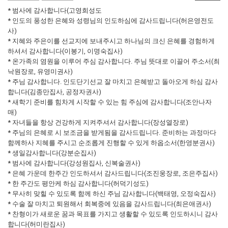
* 범사에 감사합니다(고영희성도
* 인도의 풍성한 은혜와 성령님의 인도하심에 감사드립니다(허은영전도
사)
* 지혜와 주은이를 선교지에 보내주시고 하나님의 크신 은혜를 경험하게
하셔서 감사합니다(이봉기, 이명숙집사)
* 온가족의 염원을 이루어 주심 감사합니다. 주님 뜻대로 이끌어 주소서(최
낙원장로, 유영미권사)
* 주님 감사합니다. 인도단기선교 잘 마치고 은혜받고 돌아오게 하심 감사
합니다(김종만집사, 공정자권사)
* 새학기 준비를 힘차게 시작할 수 있는 힘 주심에 감사합니다(조안나자
매)
* 자녀들을 항상 건강하게 지켜주셔서 감사합니다(장성열장로)
* 주님의 은혜로 시 보조금을 받게됨을 감사드립니다. 준비하는 과정마다
함께하사 지혜를 주시고 순조롭게 진행할 수 있게 하옵소서(한영분권사)
* 생일감사합니다(강분순집사)
* 범사에 감사합니다(강성원집사, 신복술권사)
* 은혜 가운데 한주간 인도하셔서 감사드립니다(조진웅장로, 조은주집사)
* 한 주간도 평안케 하심 감사합니다(허덕기성도)
* 무사히 맞힐 수 있도록 함께 하신 주님 감사합니다(백태영, 오정숙집사)
* 수술 잘 마치고 퇴원해서 회복중에 있음을 감사드립니다(최은애권사)
* 찬형이가 새로운 꿈과 목표를 가지고 생활할 수 있도록 인도하시니 감사
합니다(허미란집사)