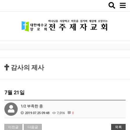
Toggle
naviga
감사의 제사
7월 21일
1/2 부족한 종
2019.07.25 09:48
7,016
0
이전글
다음글
목록