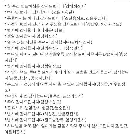
* 한 주간 인도하심을 감사드립니다(김혜정집사)
* 하나님 범사에 감사합니다(권은애청년)
* 동행하시는 하나님 감사드립니다(조진웅장로, 조은주권사)
* 가정의 평안과 건강 지켜 주심을 감사드립니다(장달수, 정경자성도)
* 범사에 감사합니다(이재은B장로)
* 생일 감사합니다(임명희집사)
* 쉴 수 있는 시간을 주셔서 감사합니다(김혜영집사)
* 범사에 감사합니다(전광수집사, 곽정숙권사)
* 하나님 아버지 날마다 생각할수록 감사할 일이 너무너무 많습니다(황정
자집사)
* 범사에 감사합니다(장성열장로)
* 사랑의 주님, 무더운 날씨에 우리의 삶과 걸음을 인도하옵소서. 감사합니
다(김종만집사, 공정자권사)
* 부모님과 건강하게 여행 다녀 올 수 있어 감사합니다(양성준, 배수린성
도)
* 수정이 취업 감사합니다(윤두섭, 김순의집사)
* 주여 감사드립니다(김경숙성도)
* 큰 며느리 생일 감사 헌금(강분순집사)
* 범사에 감사드립니다(하성진, 반은정집사)
* 범사에 감사드립니다(전도술장로, 임영자권사)
* 하나님을 더욱 깊이 알아가는 길을 허락해 주셔서 감사드립니다(김인규,
이은희집사)