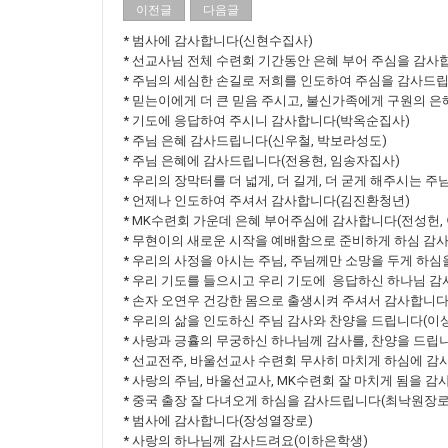
이전글
다음글
* 범사에 감사합니다(신현수집사)
* 선교사님 전체 수련회 기간동안 은혜 부어 주심을 감사
* 주님의 세심한 손길로 저희를 인도하여 주심을 감사드
* 믿는이에게 더 큰 믿음 주시고, 불신가족에게 구원의 은
* 기도에 응답하여 주시니 감사합니다(박옥순집사)
* 주님 은혜 감사드립니다(신우철, 박보라성도)
* 주님 은혜에 감사드립니다(전용현, 임송자집사)
* 우리의 장막터를 더 넓게, 더 길게, 더 굳게 해주시는 
* 언제나 인도하여 주셔서 감사합니다(김진환청년)
* MK수련회 가운데 은혜 부어주심에 감사합니다(전성헌,
* 무현이의 새로운 시작을 예배함으로 준비하게 하심 감
* 우리의 사정을 아시는 주님, 주님께만 소망을 두게 하
* 우리 기도를 들으시고 우리 기도에 응답하신 하나님 감
* 손자 오연우 건강한 몸으로 출생시켜 주셔서 감사합니
* 우리의 삶을 인도하신 주님 감사와 찬양을 드립니다(이
* 사랑과 긍휼의 무궁하신 하나님께 감사를, 찬양을 드립
* 선교전주, 바울선교사 수련회 무사히 마치게 하심에 감
* 사랑의 주님, 바울선교사, MK수련회 잘 마치게 됨을 
* 중국 출장 잘 다녀오게 하심을 감사드립니다(최낙원장로
* 범사에 감사합니다(장성열장로)
* 사랑의 하나님께 감사드려요(이하은학생)