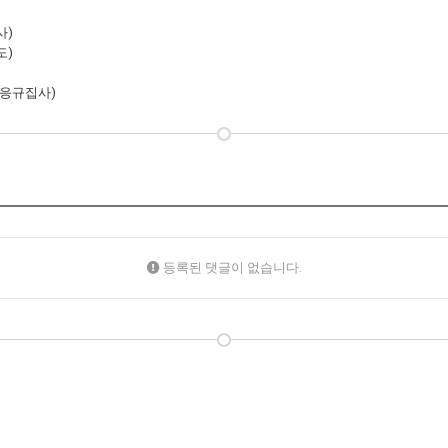
사)
도)
임응규집사)
등록된 댓글이 없습니다.