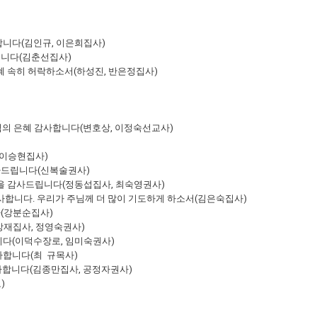
합니다(김인규, 이은희집사)
립니다(김춘선집사)
혜 속히 허락하소서(하성진, 반은정집사)
주님의 은혜 감사합니다(변호상, 이정숙선교사)
 이승현집사)
사드립니다(신복술권사)
심을 감사드립니다(정동섭집사, 최숙영권사)
사합니다. 우리가 주님께 더 많이 기도하게 하소서(김은숙집사)
다(강분순집사)
상재집사, 정영숙권사)
니다(이덕수장로, 임미숙권사)
사합니다(최 규목사)
감사합니다(김종만집사, 공정자권사)
)