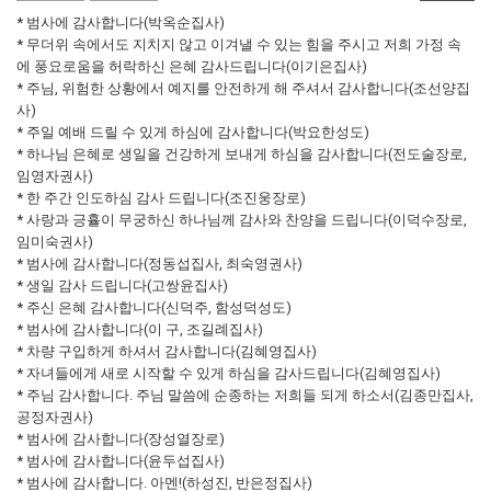
* 범사에 감사합니다(박옥순집사)
* 무더위 속에서도 지치지 않고 이겨낼 수 있는 힘을 주시고 저희 가정 속
에 풍요로움을 허락하신 은혜 감사드립니다(이기은집사)
* 주님, 위험한 상황에서 예지를 안전하게 해 주셔서 감사합니다(조선양집
사)
* 주일 예배 드릴 수 있게 하심에 감사합니다(박요한성도)
* 하나님 은혜로 생일을 건강하게 보내게 하심을 감사합니다(전도술장로,
임영자권사)
* 한 주간 인도하심 감사 드립니다(조진웅장로)
* 사랑과 긍휼이 무궁하신 하나님께 감사와 찬양을 드립니다(이덕수장로,
임미숙권사)
* 범사에 감사합니다(정동섭집사, 최숙영권사)
* 생일 감사 드립니다(고쌍윤집사)
* 주신 은혜 감사합니다(신덕주, 함성덕성도)
* 범사에 감사합니다(이 구, 조길례집사)
* 차량 구입하게 하셔서 감사합니다(김혜영집사)
* 자녀들에게 새로 시작할 수 있게 하심을 감사드립니다(김혜영집사)
* 주님 감사합니다. 주님 말씀에 순종하는 저희들 되게 하소서(김종만집사,
공정자권사)
* 범사에 감사합니다(장성열장로)
* 범사에 감사합니다(윤두섭집사)
* 범사에 감사합니다. 아멘!(하성진, 반은정집사)