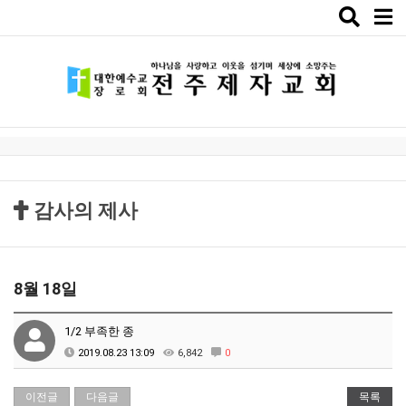
Toggle
naviga
감사의 제사
8월 18일
1/2 부족한 종
2019.08.23 13:09
6,842
0
이전글
다음글
목록