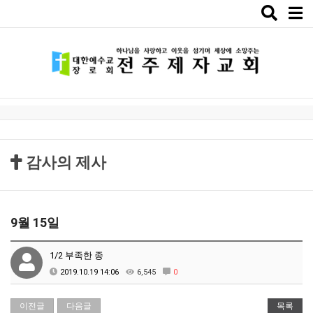
Toggle
naviga
감사의 제사
9월 15일
1/2 부족한 종
2019.10.19 14:06
6,545
0
이전글
다음글
목록