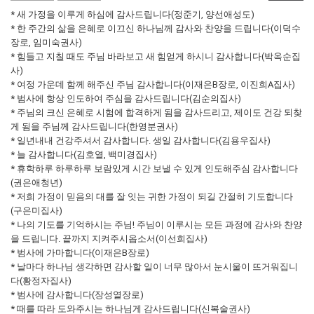
* 새 가정을 이루게 하심에 감사드립니다(정준기, 양선애성도)
* 한 주간의 삶을 은혜로 이끄신 하나님께 감사와 찬양을 드립니다(이덕수
장로, 임미숙권사)
* 힘들고 지칠 때도 주님 바라보고 새 힘얻게 하시니 감사합니다(박옥순집
사)
* 여정 가운데 함께 해주신 주님 감사합니다(이재은B장로, 이진희A집사)
* 범사에 항상 인도하여 주심을 감사드립니다(김순의집사)
* 주님의 크신 은혜로 시험에 합격하게 됨을 감사드리고, 제이도 건강 되찾
게 됨을 주님께 감사드립니다(한영분권사)
* 일년내내 건강주셔서 감사합니다. 생일 감사합니다(김용우집사)
* 늘 감사합니다(김호열, 백미경집사)
* 휴학하루 하루하루 보람있게 시간 보낼 수 있게 인도해주심 감사합니다
(권은애청년)
* 저희 가정이 믿음의 대를 잘 잇는 귀한 가정이 되길 간절히 기도합니다
(구은미집사)
* 나의 기도를 기억하시는 주님! 주님이 이루시는 모든 과정에 감사와 찬양
을 드립니다. 끝까지 지켜주시옵소서(이선희집사)
* 범사에 가마합니다(이재은B장로)
* 날마다 하나님 생각하면 감사할 일이 너무 많아서 눈시울이 뜨거워집니
다(황정자집사)
* 범사에 감사합니다(장성열장로)
* 때를 따라 도와주시는 하나님게 감사드립니다(신복술권사)