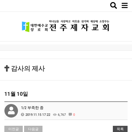
Toggle
naviga
감사의 제사
11월 10일
1/2 부족한 종
2019.11.15 17:22
6,767
0
이전글
다음글
목록