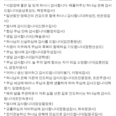
* 사업장에 좋은 일 있게 하시니 감사합니다. 베풀어주신 하나님 은혜 감사
드립니다(송상호성도, 백정옥집사)
* 일년동안 영육간의 건강으로 함께 하시니 감사합니다(하성진, 반은정집
사)
* 범사에 감사드립니다(신현수집사)
* 항상 주님 안에 감사합니다(황정자집사)
* 생일 감사합니다(신복술권사)
* 하나님의 신실하심에 감사를 드립니다(김진환청년)
* 지원이 지우에게 주님의 축복이 함께하길 기도합니다(정현선성도)
* 주님, 범사에 감사합니다(윤두섭집사)
* 생일 감사합니다(임지관학생)
* 주님 감사합니다. 늘 주의 일에 힘쓰는 자가 되길 소망합니다(김종만집
사, 공정자권사)
* 어머니 생신 맞이하고 감사드립니다(이봉기, 이명숙집사)
* 하나님의 은혜 가운데 인도하심 감사드립니다(조진웅장로, 조은주권사)
* 주님 세상에 태어나 주님과 함께 생활하게 하여 주심에 감사드립니다(백
중기, 임명희집사)
* 해와 달을 주관하듯이 저희 삶을 선한 길로 인도하시는 하나님께 감사드
립니다(조민숙권사)
* 범사에 감사합니다(장성열장로)
* 긍휼하심과 자비하심에 감사합니다(정동섭집사, 최숙영권사)
* 전지전능하신 하나님 은혜에 진심으로 감사드립니다(임응규집사)