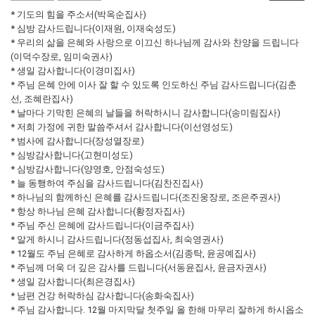
* 기도의 힘을 주소서(박옥순집사)
* 심방 감사드립니다(이재원, 이재숙성도)
* 우리의 삶을 은혜와 사랑으로 이끄신 하나님께 감사와 찬양을 드립니다
(이덕수장로, 임미숙권사)
* 생일 감사합니다(이경미집사)
* 주님 은혜 안에 이사 잘 할 수 있도록 인도하신 주님 감사드립니다(김춘
선, 조혜란집사)
* 날마다 기막힌 은혜의 날들을 허락하시니 감사합니다(송미림집사)
* 저희 가정에 귀한 말씀주셔서 감사합니다(이선영성도)
* 범사에 감사합니다(장성열장로)
* 심방감사합니다(고현미성도)
* 심방감사합니다(양영호, 안점숙성도)
* 늘 동행하여 주심을 감사드립니다(김찬진집사)
* 하나님의 함께하신 은혜를 감사드립니다(조진웅장로, 조은주권사)
* 항상 하나님 은혜 감사합니다(황정자집사)
* 주님 주신 은혜에 감사드립니다(이금주집사)
* 알게 하시니 감사드립니다(정동섭집사, 최숙영권사)
* 12월도 주님 은혜로 감사하게 하옵소서(김종탁, 윤공예집사)
* 주님께 더욱 더 깊은 감사를 드립니다(서동윤집사, 윤금자권사)
* 생일 감사합니다(최은경집사)
* 남편 건강 허락하심 감사합니다(송화숙집사)
* 주님 감사합니다. 12월 마지막달 첫주일 올 한해 마무리 잘하게 하시옵소