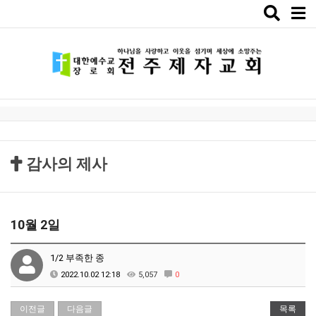
Toggle
naviga
감사의 제사
10월 2일
1/2 부족한 종
2022.10.02 12:18
5,057
0
이전글
다음글
목록