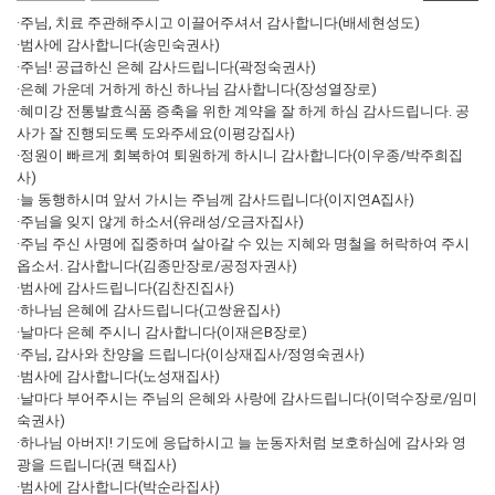
·주님, 치료 주관해주시고 이끌어주셔서 감사합니다(배세현성도)
·범사에 감사합니다(송민숙권사)
·주님! 공급하신 은혜 감사드립니다(곽정숙권사)
·은혜 가운데 거하게 하신 하나님 감사합니다(장성열장로)
·혜미강 전통발효식품 증축을 위한 계약을 잘 하게 하심 감사드립니다. 공
사가 잘 진행되도록 도와주세요(이평강집사)
·정원이 빠르게 회복하여 퇴원하게 하시니 감사합니다(이우종/박주희집
사)
·늘 동행하시며 앞서 가시는 주님께 감사드립니다(이지연A집사)
·주님을 잊지 않게 하소서(유래성/오금자집사)
·주님 주신 사명에 집중하며 살아갈 수 있는 지혜와 명철을 허락하여 주시
옵소서. 감사합니다(김종만장로/공정자권사)
·범사에 감사드립니다(김찬진집사)
·하나님 은혜에 감사드립니다(고쌍윤집사)
·날마다 은혜 주시니 감사합니다(이재은B장로)
·주님, 감사와 찬양을 드립니다(이상재집사/정영숙권사)
·범사에 감사합니다(노성재집사)
·날마다 부어주시는 주님의 은혜와 사랑에 감사드립니다(이덕수장로/임미
숙권사)
·하나님 아버지! 기도에 응답하시고 늘 눈동자처럼 보호하심에 감사와 영
광을 드립니다(권 택집사)
·범사에 감사합니다(박순라집사)