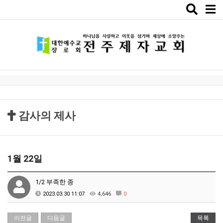
Toggle
naviga
감사의 제사
1월 22일
1/2 부족한 종
2023.03.30 11:07
4,646
0
이전글
다음글
목록