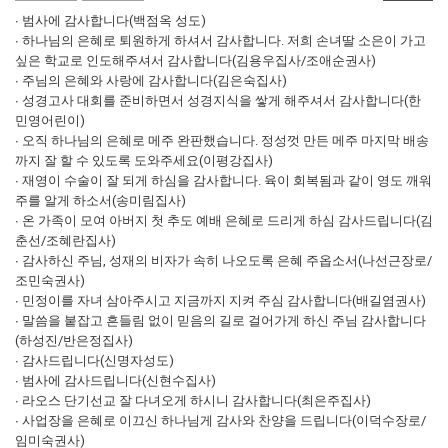
∙ 범사에 감사합니다(백점옥 성도)
∙ 하나님의 은혜로 퇴원하게 하셔서 감사합니다. 저희 손녀딸 소은이 가고
싶은 학교로 인도해주셔서 감사합니다(김용우집사/조애순권사)
∙ 주님의 은혜와 사랑에 감사합니다(김은숙집사)
∙ 성경고사 대회를 준비하면서 성경지식을 쌓게 해주셔서 감사합니다(한
민영어린이)
∙ 오직 하나님의 은혜로 메주 완판했습니다. 정성껏 만든 메주 마지막 배송
까지 잘 할 수 있도록 도와주세요(이평강집사)
∙ 재영이 수술이 잘 되게 하심을 감사합니다. 육이 회복됨과 같이 영도 깨워
주를 알게 하소서(송미림집사)
∙ 온 가족이 모여 아버지 첫 추도 예배 은혜로 드리게 하심 감사드립니다(김
춘선/조혜란집사)
∙ 감사하신 주님, 성재의 비자가 속히 나오도록 은혜 주옵소서(나선근장로/
조민숙권사)
∙ 민정이를 자녀 삼아주시고 지금까지 지켜 주심 감사합니다(배길염권사)
∙ 말씀을 붙잡고 흔들림 없이 믿음의 길로 걸어가게 하신 주님 감사합니다
(하성진/반은정집사)
∙ 감사드립니다(신명자성도)
∙ 범사에 감사드립니다(신현수집사)
∙ 라오스 단기선교 잘 다녀오게 하시니 감사합니다(최은주집사)
∙ 사업장을 은혜로 이끄신 하나님게 감사와 찬양을 드립니다(이덕수장로/
임미숙권사)