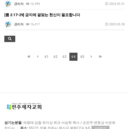
관리자
16,994
2023.05.31
[롬 2:17-29] 긍지에 걸맞는 헌신이 필요합니다
관리자
16,417
2023.05.30
61
62
63
64
65
섬기는분들:
박용태·김협·유이상·최규·서승학 목사 / 손은주·변호상·이은희
전도사
|
주소:
55121 전북 전주시 완산구 평화17길 9-5
상세지도