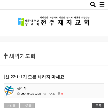
Toggle
naviga
새벽기도회
[신 22:1-12] 모른 체하지 마세요
관리자
2024.04.05 07:31
14,439
0
이전글
다음글
목록