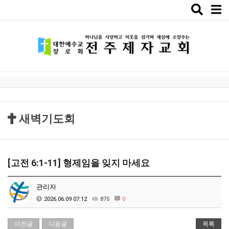
Toggle
naviga
새벽기도회
[고전 6:1-11] 형제임을 잊지 마세요
관리자
2026.06.09 07:12
875
0
이전글
다음글
목록