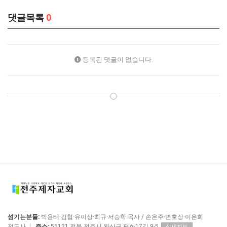
댓글목록
0
등록된 댓글이 없습니다.
섬기는분들:
박용태·김협·유이상·최규·서승학 목사 / 손은주·변호상·이은희
전도사
|
주소:
55121 전북 전주시 완산구 평화17길 9-5
상세지도