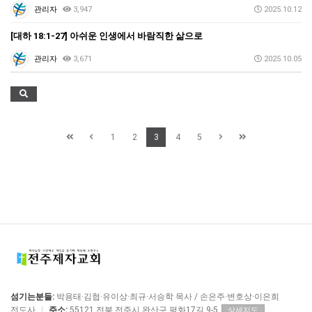
관리자
3,947
2025.10.12
[대하 18:1-27] 아쉬운 인생에서 바람직한 삶으로
관리자
3,671
2025.10.05
1
2
3
4
5
섬기는분들:
박용태·김협·유이상·최규·서승학 목사 / 손은주·변호상·이은희
전도사
|
주소:
55121 전북 전주시 완산구 평화17길 9-5
상세지도