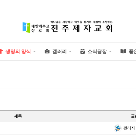
생명의 양식
갤러리
소식광장
좋
제목
글
관리자