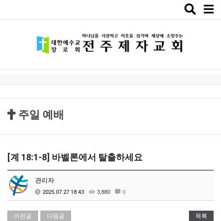
Toggle
naviga
주일 예배
[계 18:1-8] 바벨론에서 탈출하세요
관리자
2025.07.27 18:43
3,880
0
이전글
다음글
목록