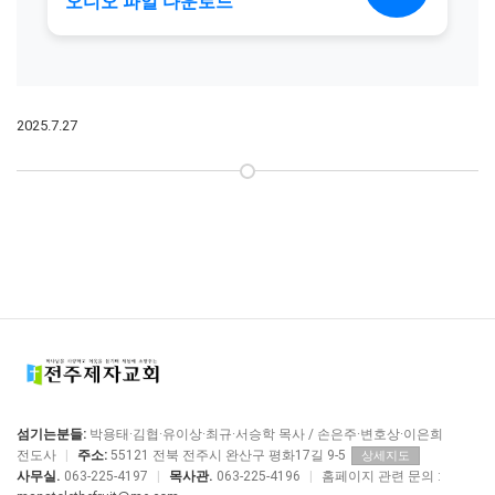
2025.7.27
섬기는분들:
박용태·김협·유이상·최규·서승학 목사 / 손은주·변호상·이은희
전도사
|
주소:
55121 전북 전주시 완산구 평화17길 9-5
상세지도
사무실.
063-225-4197
|
목사관.
063-225-4196
|
홈페이지 관련 문의 :