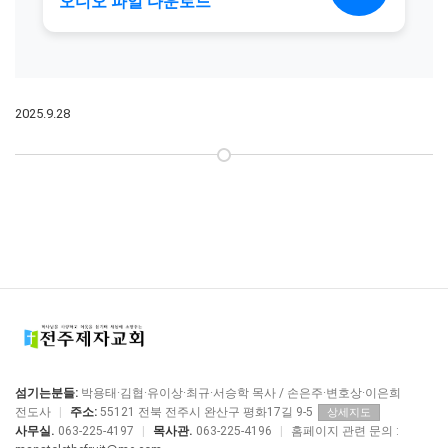
2025.9.28
섬기는분들:
박용태·김협·유이상·최규·서승학 목사 / 손은주·변호상·이은희
전도사
|
주소:
55121 전북 전주시 완산구 평화17길 9-5
상세지도
사무실.
063-225-4197
|
목사관.
063-225-4196
|
홈페이지 관련 문의 :