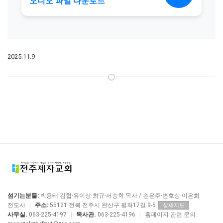
2025.11.9
섬기는분들:
박용태·김협·유이상·최규·서승학 목사 / 손은주·변호상·이은희
전도사
|
주소:
55121 전북 전주시 완산구 평화17길 9-5
상세지도
사무실.
063-225-4197
|
목사관.
063-225-4196
|
홈페이지 관련 문의 :