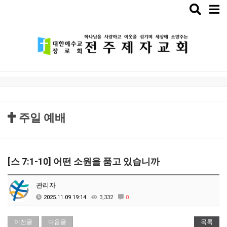
Toggle
naviga
주일 예배
[스 7:1-10] 어떤 소원을 품고 있습니까
관리자
2025.11.09 19:14
3,332
0
이전글
다음글
목록