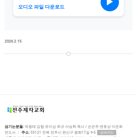
2026.2.15
섬기는분들:
박용태·김협·유이상·최규·서승학 목사 / 손은주·변호상·이은희
전도사
|
주소:
55121 전북 전주시 완산구 평화17길 9-5
상세지도