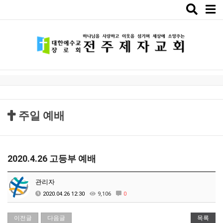
Toggle
naviga
주일 예배
2020.4.26 고등부 예배
관리자
2020.04.26 12:30
9,106
0
이전글
다음글
목록