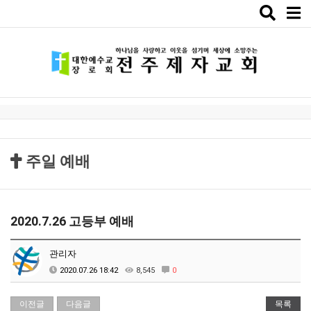
Toggle
naviga
주일 예배
2020.7.26 고등부 예배
관리자
2020.07.26 18:42
8,545
0
이전글
다음글
목록