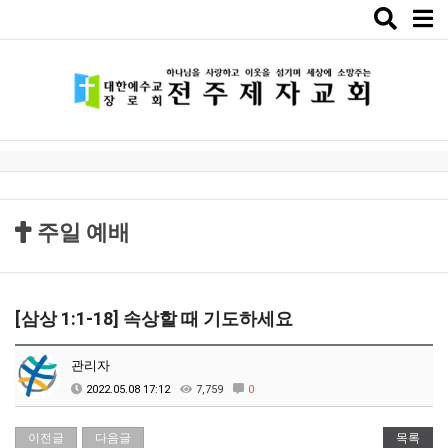
Toggle
naviga
주일 예배
[삼상 1:1-18] 속상할 때 기도하세요
관리자
2022.05.08 17:12
7,759
0
이전글
다음글
목록