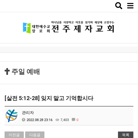
Toggle
naviga
주일 예배
[살전 5:12-28] 잊지 말고 기억합시다
관리자
2022.08.28 23:16
7,403
0
이전글
다음글
목록