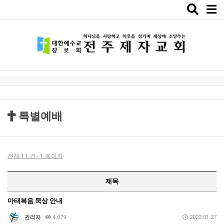
Toggle
naviga
특별예배
전체 11 건 - 1 페이지
제목
마태복음 묵상 안내
관리자
4,079
2023.01.27