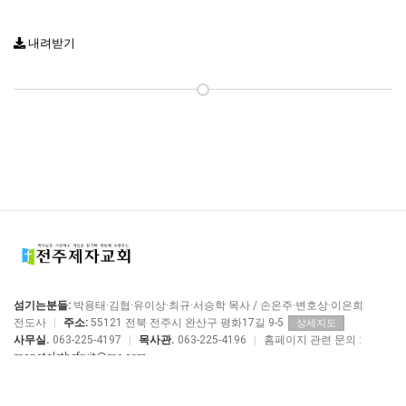
내려받기
섬기는분들:
박용태·김협·유이상·최규·서승학 목사 / 손은주·변호상·이은희
전도사
|
주소:
55121 전북 전주시 완산구 평화17길 9-5
상세지도
사무실.
063-225-4197
|
목사관.
063-225-4196
|
홈페이지 관련 문의 :
manstolethefruit@me.com