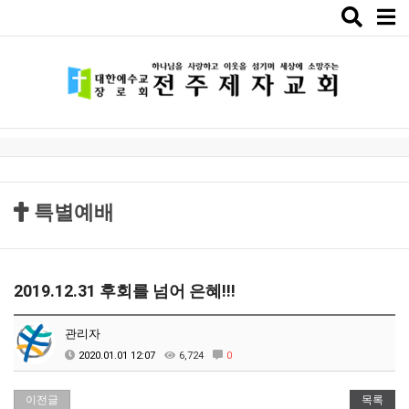
Toggle
naviga
특별예배
2019.12.31 후회를 넘어 은혜!!!
관리자
2020.01.01 12:07
6,724
0
이전글
목록