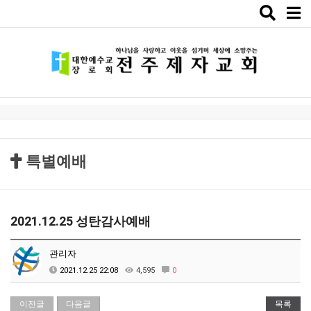
Toggle
naviga
특별예배
2021.12.25 성탄감사예배
관리자
2021.12.25 22:08
4,595
0
이전글
다음글
목록